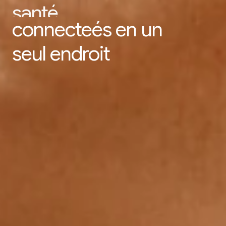
santé,
connecteés en un
seul endroit
Activités récentes
Toutes les activités