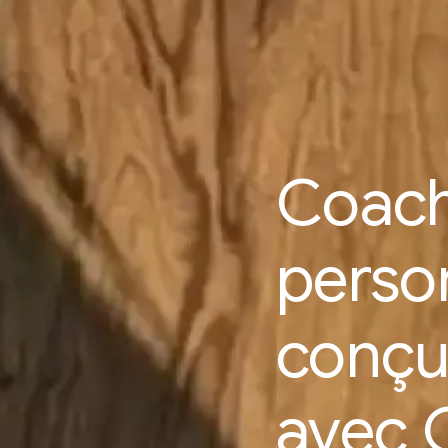
Coach
perso
conç
avec 