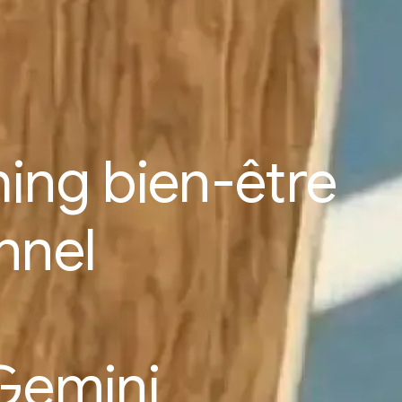
ing bien-être
nnel
u
Gemini