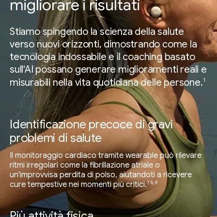
migliorare i risultati
Stiamo spingendo la scienza della salute
verso nuovi orizzonti, dimostrando come la
tecnologia indossabile e il coaching basato
sull'AI possano generare miglioramenti reali e
1
misurabili nella vita quotidiana delle persone.
Identificazione precoce di gravi
problemi di salute
Il monitoraggio cardiaco tramite wearable può rilevare
ritmi irregolari come la fibrillazione atriale o
un'improvvisa perdita di polso, aiutandoti a ricevere
7, 8, 9
cure tempestive nei momenti più critici.
Più attività fisica