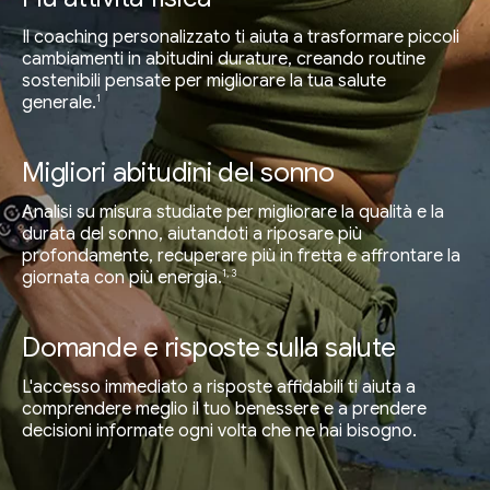
Il coaching personalizzato ti aiuta a trasformare piccoli
cambiamenti in abitudini durature, creando routine
sostenibili pensate per migliorare la tua salute
1
generale.
Migliori abitudini del sonno
Analisi su misura studiate per migliorare la qualità e la
durata del sonno, aiutandoti a riposare più
profondamente, recuperare più in fretta e affrontare la
1, 3
giornata con più energia.
Domande e risposte sulla salute
L'accesso immediato a risposte affidabili ti aiuta a
comprendere meglio il tuo benessere e a prendere
decisioni informate ogni volta che ne hai bisogno.