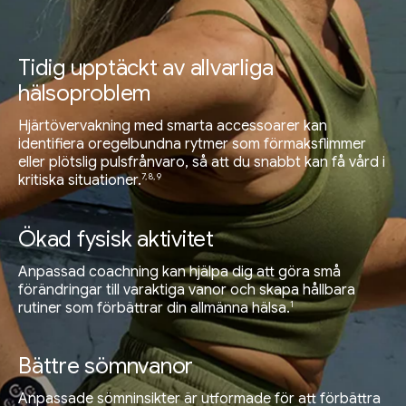
Tidig upptäckt av allvarliga
hälsoproblem
Hjärtövervakning med smarta accessoarer kan
identifiera oregelbundna rytmer som förmaksflimmer
eller plötslig pulsfrånvaro, så att du snabbt kan få vård i
7, 8, 9
kritiska situationer.
Ökad fysisk aktivitet
Anpassad coachning kan hjälpa dig att göra små
förändringar till varaktiga vanor och skapa hållbara
1
rutiner som förbättrar din allmänna hälsa.
Bättre sömnvanor
Anpassade sömninsikter är utformade för att förbättra