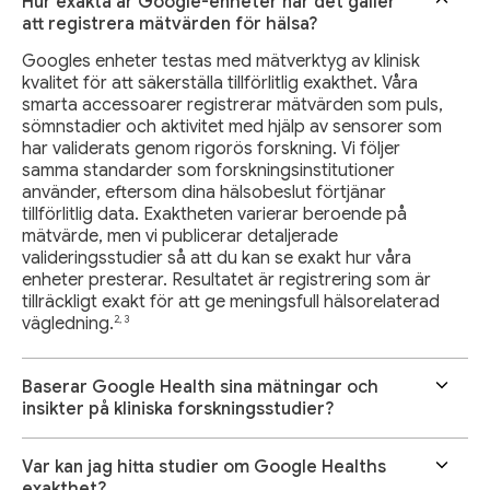
Hur exakta är Google-enheter när det gäller
att registrera mätvärden för hälsa?
Googles enheter testas med mätverktyg av klinisk
kvalitet för att säkerställa tillförlitlig exakthet. Våra
smarta accessoarer registrerar mätvärden som puls,
sömnstadier och aktivitet med hjälp av sensorer som
har validerats genom rigorös forskning. Vi följer
samma standarder som forskningsinstitutioner
använder, eftersom dina hälsobeslut förtjänar
tillförlitlig data. Exaktheten varierar beroende på
mätvärde, men vi publicerar detaljerade
valideringsstudier så att du kan se exakt hur våra
enheter presterar. Resultatet är registrering som är
tillräckligt exakt för att ge meningsfull hälsorelaterad
2, 3
vägledning.
Baserar Google Health sina mätningar och
insikter på kliniska forskningsstudier?
Var kan jag hitta studier om Google Healths
exakthet?