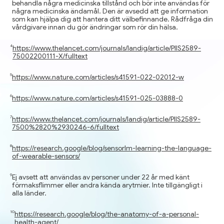
behandla några medicinska tillstånd och bör inte användas för
några medicinska ändamål. Den är avsedd att ge information
som kan hjälpa dig att hantera ditt välbefinnande. Rådfråga din
vårdgivare innan du gör ändringar som rör din hälsa.
https://www.thelancet.com/journals/landig/article/PIIS2589-
75002200111-X/fulltext
https://www.nature.com/articles/s41591-022-02012-w
https://www.nature.com/articles/s41591-025-03888-0
https://www.thelancet.com/journals/landig/article/PIIS2589-
7500%2820%2930246-6/fulltext
https://research.google/blog/sensorlm-learning-the-language-
of-wearable-sensors/
Ej avsett att användas av personer under 22 år med känt
förmaksflimmer eller andra kända arytmier. Inte tillgängligt i
alla länder.
https://research.google/blog/the-anatomy-of-a-personal-
health-agent/