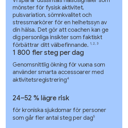
Vi spårar dussintals hälsosignaler som
mönster för fysisk aktivitet,
pulsvariation, sömnkvalitet och
stressmarkörer för en helhetssyn av
din hälsa. Det gör att coachen kan ge
dig personliga insikter som faktiskt
1, 2, 3
förbättrar ditt välbefinnande.
1 800 fler steg per dag
Genomsnittlig ökning för vuxna som
använder smarta accessoarer med
4
aktivitetsregistrering
24–52 % lägre risk
för kroniska sjukdomar för personer
5
som går fler antal steg per dag