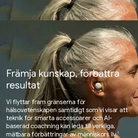
Främja kunskap, förbättra
resultat
Vi flyttar fram gränserna för
hälsovetenskapen samtidigt som vi visar att
teknik för smarta accessoarer och AI-
baserad coachning kan leda till verkliga,
1
mätbara förbättringar av människors liv.